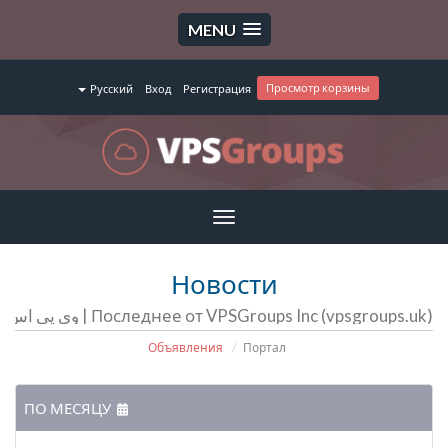
MENU
Просмотр корзины
Русский
Вход
Регистрация
Toggle
navigation
Новости
Последнее от VPSGroups Inc (vpsgroups.uk) | وی پی اس گروپ | سرور مجازی | سرور اختصاصی | هاست
Объявления
Портал
ПО МЕСЯЦУ