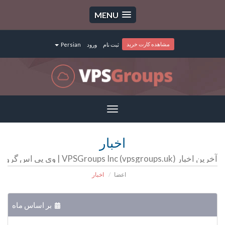
MENU
مشاهده کارت خرید
ثبت نام
ورود
Persian
Toggle
navigation
اخبار
آخرین اخبار VPSGroups Inc (vpsgroups.uk) | وی پی اس گروپ | سرور مجازی | سرور اختصاصی | هاست
اعضا
اخبار
بر اساس ماه