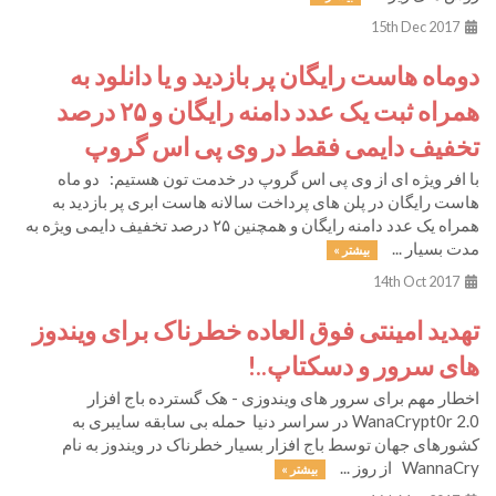
15th Dec 2017
دوماه هاست رایگان پر بازدید و یا دانلود به
همراه ثبت یک عدد دامنه رایگان و ۲۵ درصد
تخفیف دایمی فقط در وی پی اس گروپ
با افر ویژه ای از وی پی اس گروپ در خدمت تون هستیم: دو ماه
هاست رایگان در پلن های پرداخت سالانه هاست ابری پر بازدید به
همراه یک عدد دامنه رایگان و همچنین ۲۵ درصد تخفیف دایمی ویژه به
مدت بسیار ...
بیشتر »
14th Oct 2017
تهدید امینتی فوق العاده خطرناک برای ویندوز
های سرور و دسکتاپ..!
اخطار مهم برای سرور های ویندوزی - هک گسترده باج افزار
WanaCrypt0r 2.0 در سراسر دنیا‎​ حمله بی سابقه سایبری به
کشورهای جهان توسط باج افزار بسیار خطرناک در ویندوز به نام
WannaCry از روز ...
بیشتر »