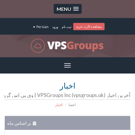
MENU
مشاهده کارت خرید
ثبت نام
ورود
Persian
Toggle
navigation
اخبار
آخرین اخبار VPSGroups Inc (vpsgroups.uk) | وی پی اس گروپ | سرور مجازی | سرور اختصاصی | هاست
اعضا
اخبار
بر اساس ماه