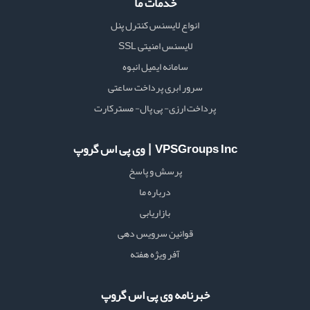
خدمات ما
انواع لایسنس کنترل پنل
لایسنس امنیتی SSL
سامانه ایمیل انبوه
سرور ابری پرداخت ساعتی
پرداخت ارزی- پی پال- مسترکارت
VPSGroups Inc ∣ وی پی اس گروپ
پرسش و پاسخ
درباره ما
بازاریابی
قوانین سرویس دهی
آفر ویژه هفته
خبرنامه وی پی اس گروپ