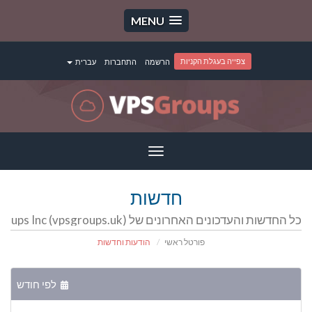
MENU
צפייה בעגלת הקניות
הרשמה
התחברות
עברית
Toggle
navigation
חדשות
כל החדשות והעדכונים האחרונים של VPSGroups Inc (vpsgroups.uk) | وی پی اس گروپ | سرور مجازی | سرور اختصاصی | هاست
פורטל ראשי
הודעות וחדשות
לפי חודש