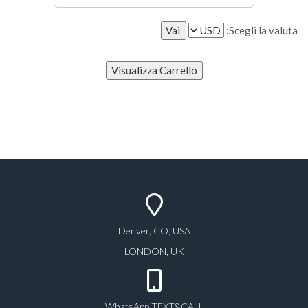
Scegli la valuta:
Denver, CO, USA
LONDON, UK
WhatsApp TEXT&CALL