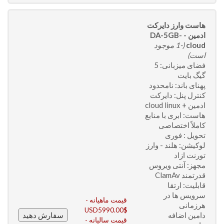
هاست وارز دایرکت
ادمین - DA-5GB-
cloud
(-1 موجود
است)
فضای میزبانی: 5
گیگ بایت
پهنای باند: نامحدود
کنترل پنل: دایرکت
ادمین + cloud linux
هاست: ابری با منابع
کاملاً اختصاصی
تحویل : فوری
لوکیشن: هلند - وارز
تورنت ازاد
مجهز: آنتی ویروس
قدرتمند ClamAv
قابلیت: ارتقا
سرویس ها در
قیمت ماهیانه -
هرزمانی
USD5990.00$
دامین اضافه
قیمت سالیانه -