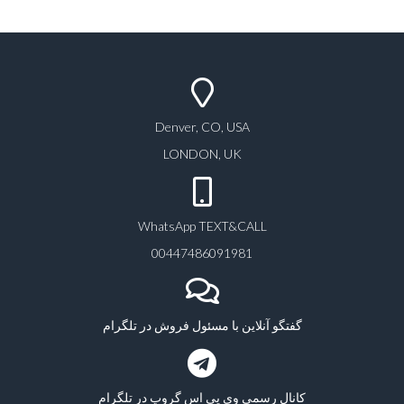
Denver, CO, USA
LONDON, UK
WhatsApp TEXT&CALL
00447486091981
گفتگو آنلاین با مسئول فروش در تلگرام
کانال رسمی وی پی اس گروپ در تلگرام