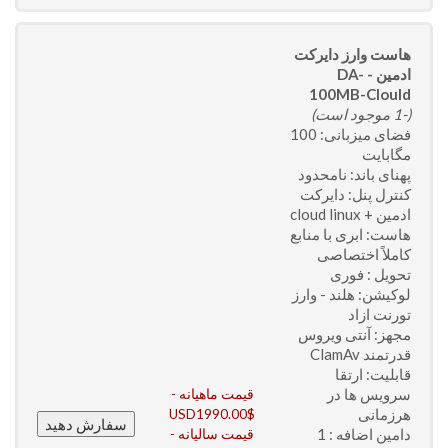
هاست وارز دایرکت
ادمین - DA-
100MB-Clould
(-1 موجود است)
فضای میزبانی: 100
مگابایت
پهنای باند: نامحدود
کنترل پنل: دایرکت
ادمین + cloud linux
هاست: ابری با منابع
کاملاً اختصاصی
تحویل : فوری
لوکیشن: هلند - وارز
تورنت ازاد
مجهز: آنتی ویروس
قدرتمند ClamAv
قابلیت: ارتقا
سرویس ها در
قیمت ماهیانه -
هرزمانی
USD1990.00$
دامین اضافه : 1
قیمت سالیانه -