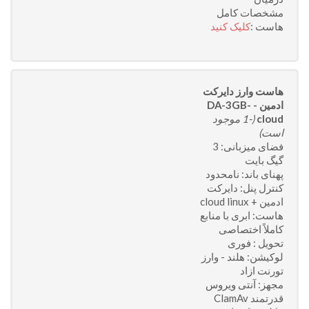
مشخصات کامل
هاست :
کلیک کنید
هاست وارز دایرکت
ادمین - DA-3GB-
cloud
(-1 موجود
است)
فضای میزبانی: 3
گیگ بایت
پهنای باند: نامحدود
کنترل پنل: دایرکت
ادمین + cloud linux
هاست: ابری با منابع
کاملاً اختصاصی
تحویل : فوری
لوکیشن: هلند - وارز
تورنت ازاد
مجهز: آنتی ویروس
قدرتمند ClamAv