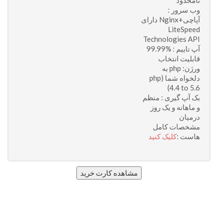
نامحدود
وب سرور :
آپاچی+Nginx دارای
LiteSpeed
Technologies API
آپ تاییم : %99.99
قابلیت انتخاب
ورژن: php به
دلخواه شما (php
4.4 to 5.6)
بک آپ گیری : منظم
و ماهانه و یک روز
درمیان
مشخصات کامل
هاست :
کلیک کنید