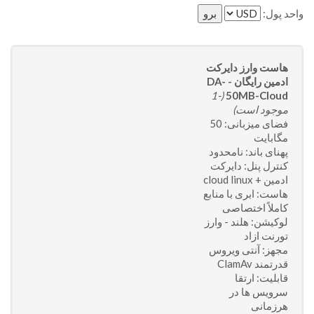
واحد پول:
هاست وارز دایرکت
ادمین رایگان - DA-
(-1
50MB-Cloud
موجود است)
فضای میزبانی: 50
مگابایت
پهنای باند: نامحدود
کنترل پنل: دایرکت
ادمین + cloud linux
هاست: ابری با منابع
کاملاً اختصاصی
لوکیشن: هلند - وارز
تورنت ازاد
مجهز: آنتی ویروس
قدرتمند ClamAv
قابلیت: ارتقا
سرویس ها در
هرزمانی