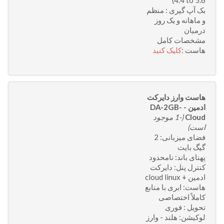
4.4 to 5.6)
بک آپ گیری : منظم
و ماهانه و یک روز
درمیان
مشخصات کامل
هاست :
کلیک کنید
هاست وارز دایرکت
ادمین - DA-2GB-
Cloud
(-1 موجود
است)
فضای میزبانی: 2
گیگ بایت
پهنای باند: نامحدود
کنترل پنل: دایرکت
ادمین + cloud linux
هاست: ابری با منابع
کاملاً اختصاصی
تحویل : فوری
لوکیشن: هلند - وارز