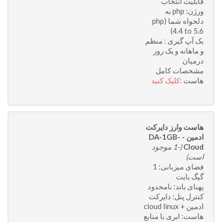
قابلیت انتخاب
ورژن: php به
دلخواه شما (php
4.4 to 5.6)
بک آپ گیری : منظم
و ماهانه و یک روز
درمیان
مشخصات کامل
هاست :
کلیک کنید
هاست وارز دایرکت
ادمین - DA-1GB-
Cloud
(-1 موجود
است)
فضای میزبانی: 1
گیگ بایت
پهنای باند: نامحدود
کنترل پنل: دایرکت
ادمین + cloud linux
هاست: ابری با منابع