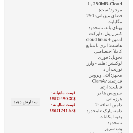
(-1
250MB-Cloud
موجود است)
فضای میزبانی: 250
مگابایت
پهنای باند: نامحدود
کنترل پنل: دایرکت
ادمین + cloud linux
هاست: ابری با منابع
کاملاً اختصاصی
تحویل : فوری
لوکیشن: هلند - وارز
تورنت ازاد
مجهز: آنتی ویروس
قدرتمند ClamAv
قابلیت: ارتقا
سرویس ها در
قیمت ماهیانه -
هرزمانی
USD2490.00$
دامین اضافه :2
قیمت سالیانه -
دامنه پارک :نامحدود
USD1241.67$
بقیه امکانات :
نامحدود
وب سرور :