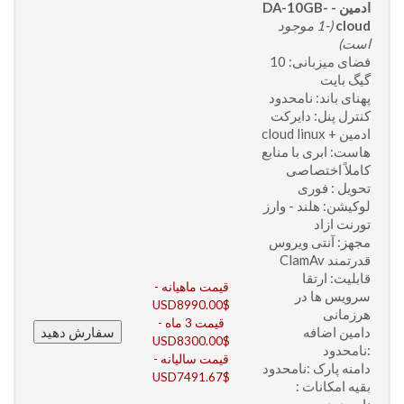
ادمین - DA-10GB-
cloud
(-1 موجود
است)
فضای میزبانی: 10
گیگ بایت
پهنای باند: نامحدود
کنترل پنل: دایرکت
ادمین + cloud linux
هاست: ابری با منابع
کاملاً اختصاصی
تحویل : فوری
لوکیشن: هلند - وارز
تورنت ازاد
مجهز: آنتی ویروس
قدرتمند ClamAv
قابلیت: ارتقا
قیمت ماهیانه -
سرویس ها در
USD8990.00$
هرزمانی
قیمت 3 ماه -
دامین اضافه
USD8300.00$
:نامحدود
قیمت سالیانه -
دامنه پارک :نامحدود
USD7491.67$
بقیه امکانات :