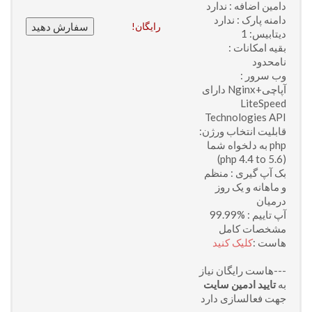
دامین اضافه : ندارد
دامنه پارک : ندارد
رایگان!
دیتابیس: 1
بقیه امکانات :
نامحدود
وب سرور :
آپاچی+Nginx دارای
LiteSpeed
Technologies API
قابلیت انتخاب ورژن:
php به دلخواه شما
(php 4.4 to 5.6)
بک آپ گیری : منظم
و ماهانه و یک روز
درمیان
آپ تاییم : %99.99
مشخصات کامل
هاست :
کلیک کنید
---هاست رایگان نیاز
به
تایید ادمین سایت
جهت فعالسازی دارد