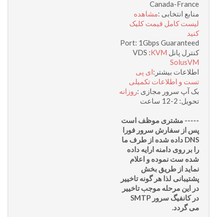
Canada-France
منابع انتخابی :
مشاهده
لیست کامل قیمت کلیک
کنید
Port: 1Gbps Guaranteed
کنترل پانل VDS :
KVM
SolusVM
اطلاعات بیشتر:
ای پی
تست و اطلاعات تکمیلی
بک آپ سرور مجازی :
روزانه
تحویل: 2-12 ساعت
----- مشتری موظف است
پس از سفارش سرور فورا
DNS داده شده از طرف ما
را بر روی دامنه ارایه داده
شده ست نموده و اعلام
نماید از طریق بخش
پشتیبانی لذا هر گونه تاخییر
در این مرحله موجب تاخییر
در کانفیگ سرور SMTP
می گردد.