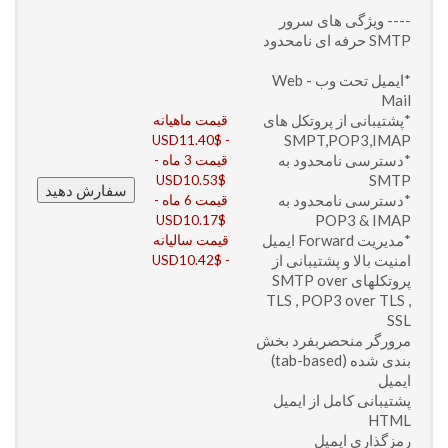
---- ویژگی های سرور
SMTP حرفه ای نامحدود
*ایمیل تحت وب - Web
Mail
*پشتیبانی از پروتکل های
قیمت ماهیانه
SMPT,POP3,IMAP
- USD11.40$
*دسترسی نامحدود به
قیمت 3 ماه -
SMTP
USD10.53$
*دسترسی نامحدود به
قیمت 6 ماه -
POP3 & IMAP
USD10.17$
*مدیریت Forward ایمیل
قیمت سالیانه
امنیت بالا و پشتیبانی از
- USD10.42$
پروتکلهای SMTP over
TLS , POP3 over TLS ,
SSL
مرورگر منحصربفرد بخش
بندی شده (tab-based)
ایمیل
پشتیبانی کامل از ایمیل
HTML
رمزگذاری ایمیل