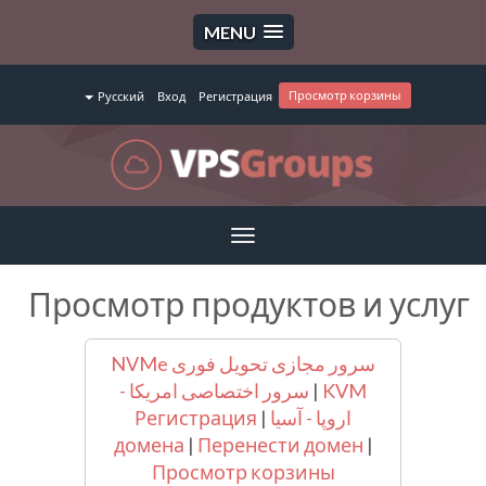
MENU
Просмотр корзины
Русский
Вход
Регистрация
Toggle
navigation
Просмотр продуктов и услуг
سرور مجازی تحویل فوری NVMe
KVM
|
سرور اختصاصی امریکا -
اروپا - آسیا
|
Регистрация
домена
|
Перенести домен
|
Просмотр корзины