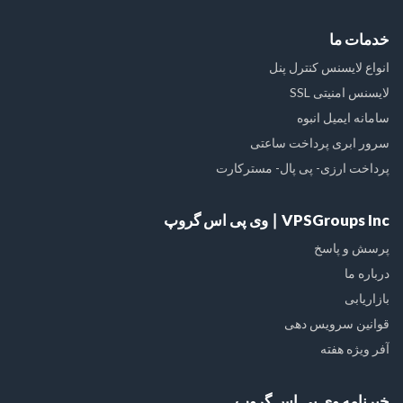
خدمات ما
انواع لایسنس کنترل پنل
لایسنس امنیتی SSL
سامانه ایمیل انبوه
سرور ابری پرداخت ساعتی
پرداخت ارزی- پی پال- مسترکارت
VPSGroups Inc ∣ وی پی اس گروپ
پرسش و پاسخ
درباره ما
بازاریابی
قوانین سرویس دهی
آفر ویژه هفته
خبرنامه وی پی اس گروپ