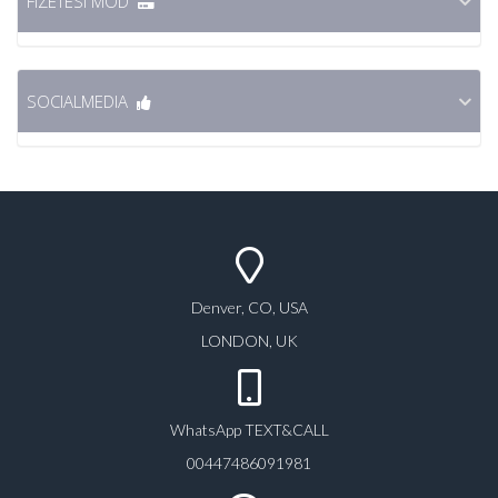
FIZETÉSI MÓD
SOCIALMEDIA
Denver, CO, USA
LONDON, UK
WhatsApp TEXT&CALL
00447486091981