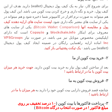
برای شروع کار، نیاز به یک کیف پول دیجیتال (wallet) دارید. هدف از این
کیف پول، خرید و نگه داری و خرج کردن بیت کوین می باشد. این کیف پول
هم میتواند به صورت نرم افزار در کامپیوتر شما ذخیره شود و هم میتواند در
یکی از سایت های معتبر نگه داری شود.
لیست سایت های ارایه دهنده کیف
پول و مقایسه انها (
Bitcoin Wallet Comparison
)
. یکی از سایت های
معروف برای اینکار
blockchain.info
و
Copay.io
است که دارای
اپلیکیشن مخصوص موبایل نیز می باشد. در صورت نیاز
VPSGroups
Inc
اماده ارایه راهنمایی رایگان در ضمینه ایجاد کیف پول دیجیتال
(wallet) می باشد -
یک تیکت پشتیبانی باز کنید
.
۲- خرید بیت کوین از ما
بعد از ساختن کیف پول نیاز به خرید بیت کوین دارید.
جهت خرید هر میزان
بیت کوپن با ما در ارتباط باشید !
۳- فروش بیت کوین به ما
چنانچه قصد فروش دارایی بیت کوین خود را دارید به
هر میزان با ما در
ارتباط باشید !
۳- پرداخت فاکتورها با بیت کوین (
۱۰ درصد تخفیف بر روی
مبلغ فاکتور ! در صورت انتخاب درگاه Bitcoin
)