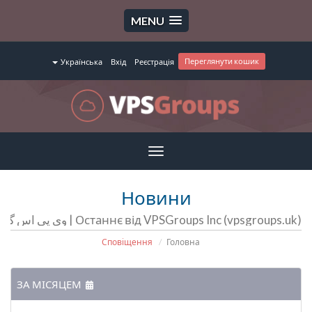
MENU
Переглянути кошик
Українська
Вхід
Реєстрація
Toggle
navigation
Новини
Останнє від VPSGroups Inc (vpsgroups.uk) | وی پی اس گروپ | سرور مجازی | سرور اختصاصی | هاست
Сповіщення
Головна
ЗА МІСЯЦЕМ