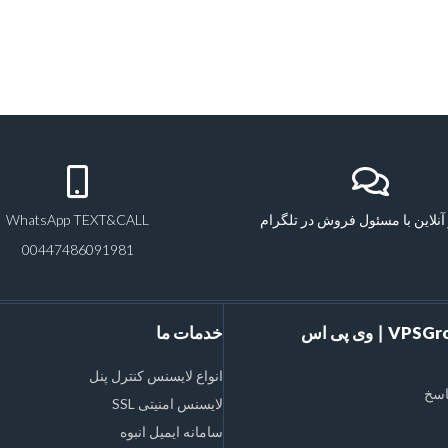
آنلاین با مسئول فروش در تلگرام
WhatsApp TEXT&CALL
00447486091981
VPSGroups Inc ∣ وی پی اس
خدمات ما
انواع لایسنس کنترل پنل
اسخ
لایسنس امنیتی SSL
سامانه ایمیل انبوه