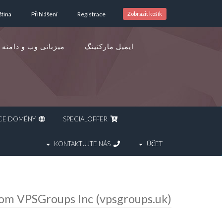
ština
Přihlášení
Registrace
Zobrazit košík
ایمیل مارکتینگ
میزبانی وب و دامنه
REGISTRACE DOMÉNY
SPECIALOFFER
KONTAKTUJTE NÁS
ÚČET
All the latest from VPSGroups Inc (vpsgroups.uk) | وی پی اس گروپ | س