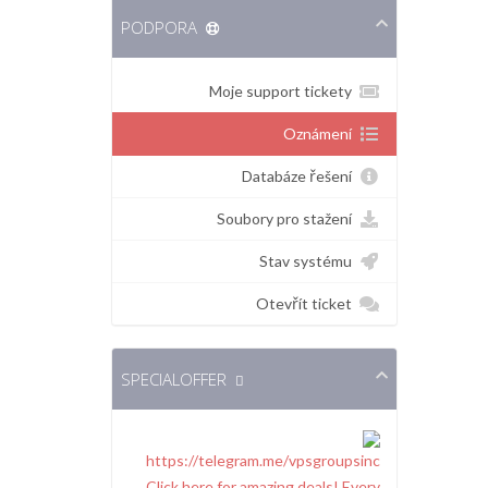
PODPORA
Moje support tickety
Oznámení
Databáze řešení
Soubory pro stažení
Stav systému
Otevřít ticket
SPECIALOFFER
Click here for amazing deals! Every