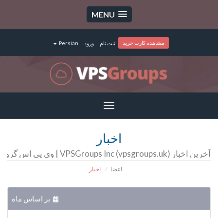
MENU
مشاهده کارت خرید
ثبت نام
ورود
Persian
Toggle
navigation
اخبار
آخرین اخبار VPSGroups Inc (vpsgroups.uk) | وی پی اس گروپ | سرور مجازی | سرور اختصاصی | هاست
اعضا
اخبار
بر اساس ماه