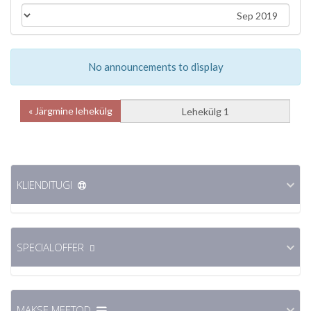
No announcements to display
Järgmine lehekülg »
KLIENDITUGI
SPECIALOFFER
MAKSE MEETOD