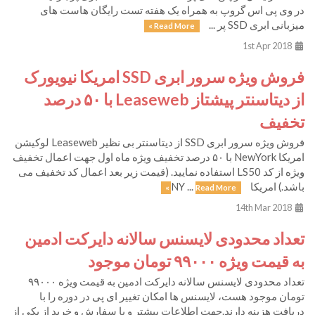
در وی پی اس گروپ به همراه یک هفته تست رایگان هاست های
میزبانی ابری SSD پر ...
Read More »
1st Apr 2018
فروش ویژه سرور ابری SSD امریکا نیویورک
از دیتاسنتر پیشتاز Leaseweb با ۵۰ درصد
تخفیف
فروش ویژه سرور ابری SSD از دیتاسنتر بی نظیر Leaseweb لوکیشن
امریکا NewYork با ۵۰ درصد تخفیف ویژه ماه اول جهت اعمال تخفیف
ویژه از کد LS50 استفاده نمایید. (قیمت زیر بعد اعمال کد تخفیف می
باشد.) امریکا NY ...
Read More »
14th Mar 2018
تعداد محدودی لایسنس سالانه دایرکت ادمین
به قیمت ویژه ۹۹۰۰۰ تومان موجود
تعداد محدودی لایسنس سالانه دایرکت ادمین به قیمت ویژه ۹۹۰۰۰
تومان موجود هست، لایسنس ها امکان تغییر ای پی در دوره را با
دریافت هزینه دارند.جهت اطلاعات بیشتر و یا سفارش و خرید از یکی از