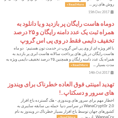
روش های زیر ...
Read More »
15th Dec 2017
دوماه هاست رایگان پر بازدید و یا دانلود به
همراه ثبت یک عدد دامنه رایگان و ۲۵ درصد
تخفیف دایمی فقط در وی پی اس گروپ
با افر ویژه ای از وی پی اس گروپ در خدمت تون هستیم: دو ماه
هاست رایگان در پلن های پرداخت سالانه هاست ابری پر بازدید به
همراه یک عدد دامنه رایگان و همچنین ۲۵ درصد تخفیف دایمی ویژه به
مدت بسیار ...
Read More »
14th Oct 2017
تهدید امینتی فوق العاده خطرناک برای ویندوز
های سرور و دسکتاپ..!
اخطار مهم برای سرور های ویندوزی - هک گسترده باج افزار
WanaCrypt0r 2.0 در سراسر دنیا‎​ حمله بی سابقه سایبری به
کشورهای جهان توسط باج افزار بسیار خطرناک در ویندوز به نام
WannaCry از روز ...
Read More »