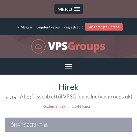
MENU
Kosár megtekintése
Magyar
Bejelentkezés
Regisztráció
Toggle
navigation
Hírek
A legfrissebb ettől VPSGroups Inc (vpsgroups.uk) | وی پی اس گروپ | سرور مجازی | سرور اختصاصی | هاست
Közlemények
Ügyfélkapu
HÓNAP SZERINT