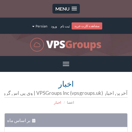
MENU
مشاهده کارت خرید
ثبت نام
ورود
Persian
Toggle
navigation
اخبار
آخرین اخبار VPSGroups Inc (vpsgroups.uk) | وی پی اس گروپ | سرور مجازی | سرور اختصاصی | هاست
اعضا
اخبار
بر اساس ماه