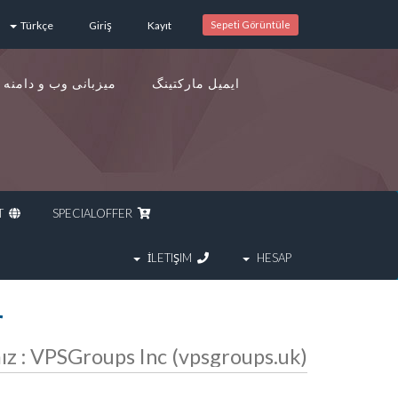
Türkçe
Giriş
Kayıt
Sepeti Görüntüle
ایمیل مارکتینگ
میزبانی وب و دامنه
ALAN ADI KAYDET
SPECIALOFFER
İLETIŞIM
HESAP
r
Tüm duyurularımız : VPSGroups Inc (vpsgroups.uk) | وی پی اس گروپ |