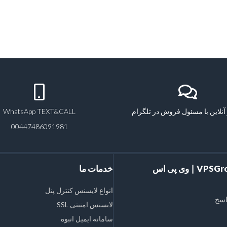
آنلاین با مسئول فروش در تلگرام
WhatsApp TEXT&CALL
00447486091981
VPSGroups Inc ∣ وی پی اس
خدمات ما
انواع لایسنس کنترل پنل
اسخ
لایسنس امنیتی SSL
سامانه ایمیل انبوه