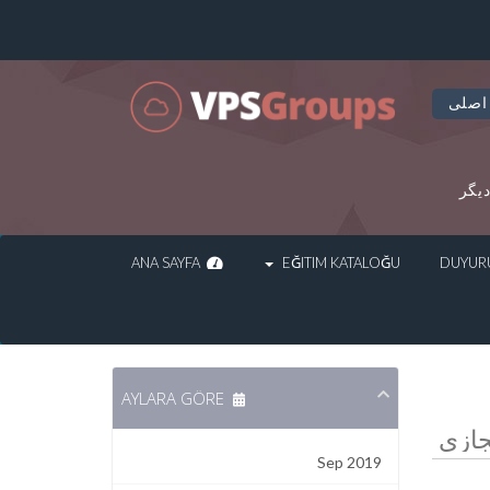
اصلی
یگر
ANA SAYFA
EĞITIM KATALOĞU
AYLARA GÖRE
Sep 2019