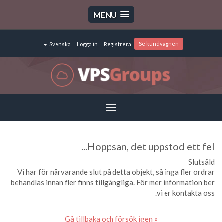
MENU
Se kundvagnen
Svenska
Logga in
Registrera
Toggle
navigation
Hoppsan, det uppstod ett fel...
Slutsåld
Vi har för närvarande slut på detta objekt, så inga fler ordrar
behandlas innan fler finns tillgängliga. För mer information ber
vi er kontakta oss.
« Gå tillbaka och försök igen